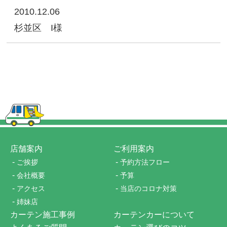
2010.12.06
杉並区 I様
店舗案内
ご利用案内
-
-
ご挨拶
予約方法フロー
-
-
会社概要
予算
-
-
アクセス
当店のコロナ対策
-
姉妹店
カーテン施工事例
カーテンカーについて